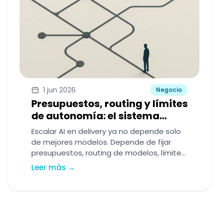
1 jun 2026
Negocio
Presupuestos, routing y límites
de autonomía: el sistema
operativo que necesita un CTO
Escalar AI en delivery ya no depende solo
para escalar AI en delivery
de mejores modelos. Depende de fijar
presupuestos, routing de modelos, límites
de autonomía y observabilidad suficiente
Leer más →
para controlar coste y calidad.