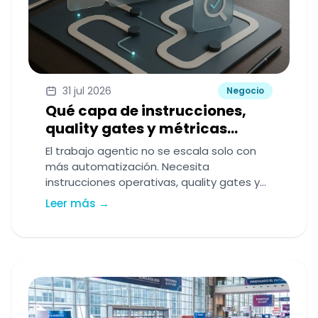
31 jul 2026
Negocio
Qué capa de instrucciones,
quality gates y métricas
necesita un CTO para que el
El trabajo agentic no se escala solo con
trabajo agentic sea legible y
más automatización. Necesita
escalable
instrucciones operativas, quality gates y
métricas que permitan a un CTO ver qué
Leer más →
hacen los agentes, con qué límites y con
qué impacto real.