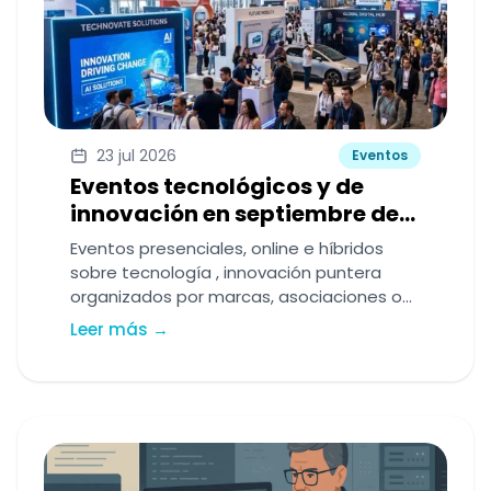
23 jul 2026
Eventos
Eventos tecnológicos y de
innovación en septiembre de
2026
Eventos presenciales, online e híbridos
sobre tecnología , innovación puntera
organizados por marcas, asociaciones o
grupos de usuarios y 'techies'.
Leer más →