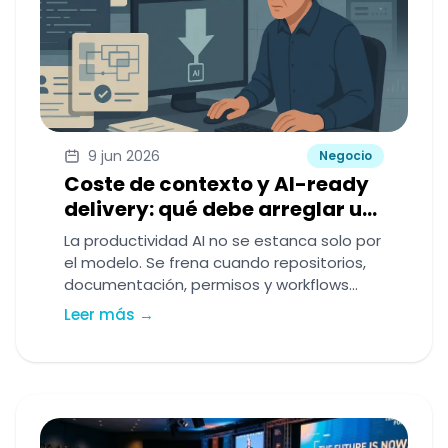
9 jun 2026
Negocio
Coste de contexto y AI-ready
delivery: qué debe arreglar un
CTO para que copilots y
La productividad AI no se estanca solo por
agentes rindan de verdad
el modelo. Se frena cuando repositorios,
documentación, permisos y workflows
siguen imponiendo demasiado coste de
Leer más →
contexto. Esta guía explica qué debe
volver AI-ready un CTO para convertir
fricción en throughput real.