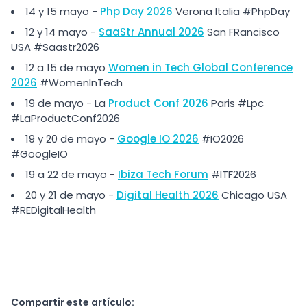
14 y 15 mayo -
Php Day 2026
Verona Italia #PhpDay
12 y 14 mayo -
SaaStr Annual 2026
San FRancisco
USA #Saastr2026
12 a 15 de mayo
Women in Tech Global Conference
2026
#WomenInTech
19 de mayo - La
Product Conf 2026
Paris #Lpc
#LaProductConf2026
19 y 20 de mayo -
Google IO 2026
#IO2026
#GoogleIO
19 a 22 de mayo -
Ibiza Tech Forum
#ITF2026
20 y 21 de mayo -
Digital Health 2026
Chicago USA
#REDigitalHealth
Compartir este artículo: